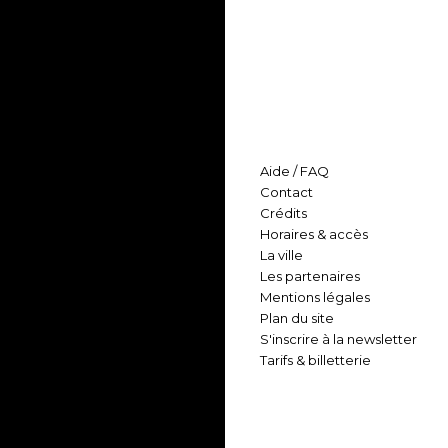
Aide / FAQ
Contact
Crédits
Horaires & accès
La ville
Les partenaires
Mentions légales
Plan du site
S'inscrire à la newsletter
Tarifs & billetterie